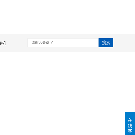
袋机
搜索
在
线
客