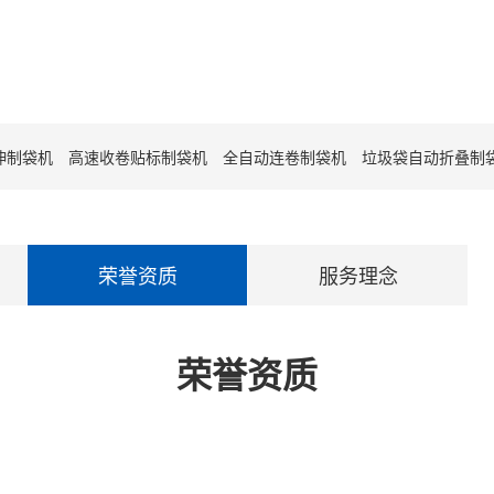
伸制袋机
高速收卷贴标制袋机
全自动连卷制袋机
垃圾袋自动折叠制
荣誉资质
服务理念
荣誉资质