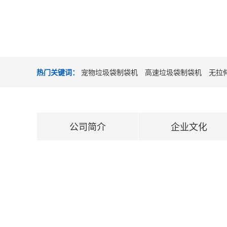
热门关键词：
宠物垃圾袋制袋机
高速垃圾袋制袋机
无拉
公司简介
企业文化