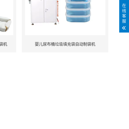
在
线
客
服
袋机
婴儿尿布桶垃圾填充袋自动制袋机